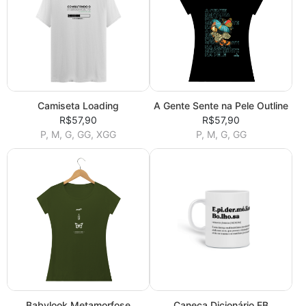
Camiseta Loading
A Gente Sente na Pele Outline
R$57,90
R$57,90
P, M, G, GG, XGG
P, M, G, GG
Babylook Metamorfose
Caneca Dicionário EB